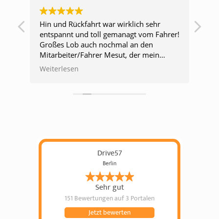
Hin und Rückfahrt war wirklich sehr
Ver
entspannt und toll gemanagt vom Fahrer!
hel
Großes Lob auch nochmal an den
las
ept
Mitarbeiter/Fahrer Mesut, der mein
re
Handy, welches ich im Bus verloren
Weiterlesen
hatte, wiedergefunden hat und mich vor
s
einer Menge Arbeit bewahrt hat!!!
d I
Kommunikation war top und alle super
freundlich! gerne wieder!!
ne
Drive57
Berlin
e
Sehr gut
d
151 Bewertungen
auf 3 Portalen
Jetzt bewerten