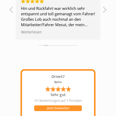
Hin und Rückfahrt war wirklich sehr
Ver
entspannt und toll gemanagt vom Fahrer!
hel
Großes Lob auch nochmal an den
las
ept
Mitarbeiter/Fahrer Mesut, der mein
re
Handy, welches ich im Bus verloren
Weiterlesen
hatte, wiedergefunden hat und mich vor
s
einer Menge Arbeit bewahrt hat!!!
d I
Kommunikation war top und alle super
freundlich! gerne wieder!!
ne
Drive57
Berlin
e
Sehr gut
d
151 Bewertungen
auf 3 Portalen
Jetzt bewerten