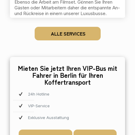
Ebenso die Arbeit am Filmset. Gönnen Sie Ihren
Gästen oder Mitarbeitern daher die entspannte An-
und Rückreise in einem unserer Luxusbusse.
‏‏‏‏‏‏‏‏ ‏‏‏‏‏‏‏‏ ‏‏‏‏‏‏‏‏ ‏‏‏‏‏‏‏‏ ‏‏‏‏‏‏‏‏ ‏‏‏‏‏‏‏‏ ‏‏‏‏‏‏‏‏ ALLE SERVICES‏‏‏‏‏‏‏‏ ‏‏‏‏‏‏‏‏ ‏‏‏‏‏‏‏‏ ‏‏‏‏‏‏‏‏ ‏‏‏‏‏‏‏‏ ‏‏‏‏‏‏‏‏ ‏‏‏‏‏‏‏‏
Mieten Sie jetzt Ihren VIP-Bus mit
Fahrer in Berlin für Ihren
Koffertransport
24h Hotline
VIP-Service
Exklusive Ausstattung