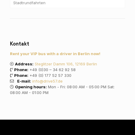
Stadtrundfahrten
Kontakt
Rent your VIP bus with a driver in Berlin now!
Address:
Steglitzer Damm 106, 12169 Berlin
Phone:
+49 (0)30 – 34 62 92 58
Phone:
+49 (0) 177 52 57 330
E-mail:
info@drive57.de
Opening hours:
Mon - Fri: 08:00 AM - 05:00 PM Sat:
08:00 AM - 01:00 PM