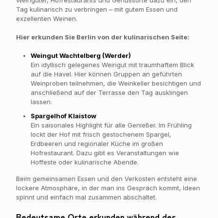
Weingüter, Hofrestaurants und Genussorte dazu ein, den
Tag kulinarisch zu verbringen – mit gutem Essen und
exzellenten Weinen.
Hier erkunden Sie Berlin von der kulinarischen Seite:
Weingut Wachtelberg (Werder)
Ein idyllisch gelegenes Weingut mit traumhaftem Blick
auf die Havel. Hier können Gruppen an geführten
Weinproben teilnehmen, die Weinkeller besichtigen und
anschließend auf der Terrasse den Tag ausklingen
lassen.
Spargelhof Klaistow
Ein saisonales Highlight für alle Genießer. Im Frühling
lockt der Hof mit frisch gestochenem Spargel,
Erdbeeren und regionaler Küche im großen
Hofrestaurant. Dazu gibt es Veranstaltungen wie
Hoffeste oder kulinarische Abende.
Beim gemeinsamen Essen und den Verkosten entsteht eine
lockere Atmosphäre, in der man ins Gespräch kommt, Ideen
spinnt und einfach mal zusammen abschaltet.
Bedeutsame Orte erkunden während des