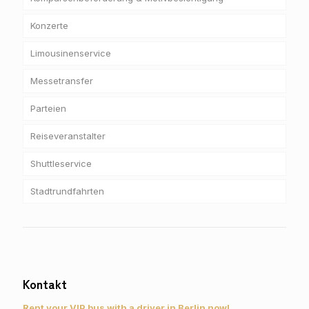
Konzerte
Limousinenservice
Messetransfer
Parteien
Reiseveranstalter
Shuttleservice
Stadtrundfahrten
Kontakt
Rent your VIP bus with a driver in Berlin now!